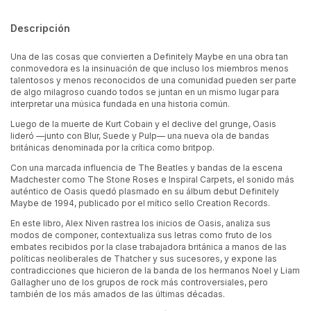
Descripción
Una de las cosas que convierten a Definitely Maybe en una obra tan
conmovedora es la insinuación de que incluso los miembros menos
talentosos y menos reconocidos de una comunidad pueden ser parte
de algo milagroso cuando todos se juntan en un mismo lugar para
interpretar una música fundada en una historia común.
Luego de la muerte de Kurt Cobain y el declive del grunge, Oasis
lideró —junto con Blur, Suede y Pulp— una nueva ola de bandas
británicas denominada por la crítica como britpop.
Con una marcada influencia de The Beatles y bandas de la escena
Madchester como The Stone Roses e Inspiral Carpets, el sonido más
auténtico de Oasis quedó plasmado en su álbum debut Definitely
Maybe de 1994, publicado por el mítico sello Creation Records.
En este libro, Alex Niven rastrea los inicios de Oasis, analiza sus
modos de componer, contextualiza sus letras como fruto de los
embates recibidos por la clase trabajadora británica a manos de las
políticas neoliberales de Thatcher y sus sucesores, y expone las
contradicciones que hicieron de la banda de los hermanos Noel y Liam
Gallagher uno de los grupos de rock más controversiales, pero
también de los más amados de las últimas décadas.