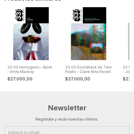
33 1/3 Homogenic – Bjork
33 1/3 Soundtrack de Twin
33 1/
- Emily Mackay
Peaks - Claire Nina Norelli
- Joy 
$27.000,00
$27.000,00
$27.
Newsletter
Registrate y recibí nuestras ofertas.