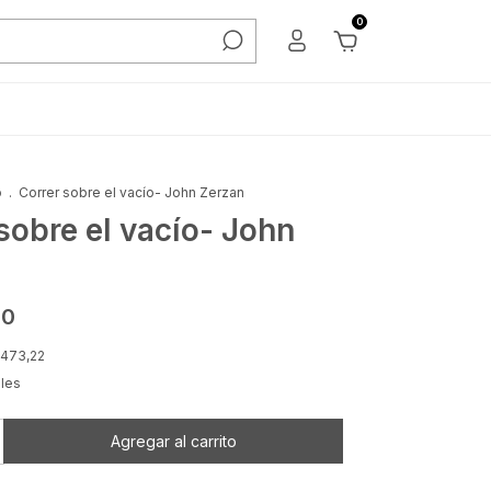
0
o
.
Correr sobre el vacío- John Zerzan
sobre el vacío- John
00
.473,22
lles