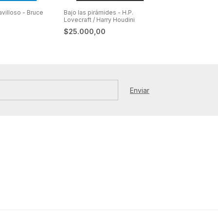
avilloso - Bruce
Bajo las pirámides - H.P.
33 1/3 Soundtr
Lovecraft / Harry Houdini
Peaks - Claire N
$25.000,00
$27.000,00