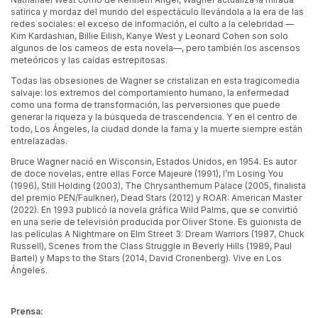
satírica y mordaz del mundo del espectáculo llevándola a la era de las
redes sociales: el exceso de información, el culto a la celebridad —
Kim Kardashian, Billie Eilish, Kanye West y Leonard Cohen son solo
algunos de los cameos de esta novela—, pero también los ascensos
meteóricos y las caídas estrepitosas.
Todas las obsesiones de Wagner se cristalizan en esta tragicomedia
salvaje: los extremos del comportamiento humano, la enfermedad
como una forma de transformación, las perversiones que puede
generar la riqueza y la búsqueda de trascendencia. Y en el centro de
todo, Los Ángeles, la ciudad donde la fama y la muerte siempre están
entrelazadas.
Bruce Wagner nació en Wisconsin, Estados Unidos, en 1954. Es autor
de doce novelas, entre ellas Force Majeure (1991), I’m Losing You
(1996), Still Holding (2003), The Chrysanthemum Palace (2005, finalista
del premio PEN/Faulkner), Dead Stars (2012) y ROAR: American Master
(2022). En 1993 publicó la novela gráfica Wild Palms, que se convirtió
en una serie de televisión producida por Oliver Stone. Es guionista de
las películas A Nightmare on Elm Street 3: Dream Warriors (1987, Chuck
Russell), Scenes from the Class Struggle in Beverly Hills (1989, Paul
Bartel) y Maps to the Stars (2014, David Cronenberg). Vive en Los
Ángeles.
Prensa: