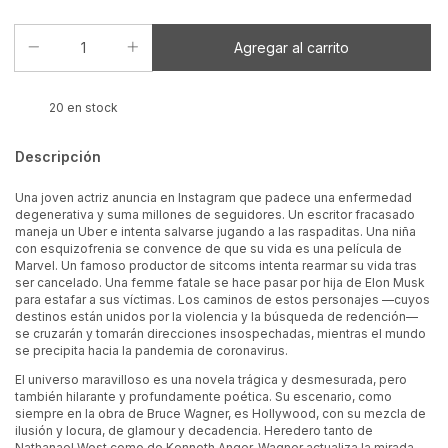
20
en stock
Descripción
Una joven actriz anuncia en Instagram que padece una enfermedad
degenerativa y suma millones de seguidores. Un escritor fracasado
maneja un Uber e intenta salvarse jugando a las raspaditas. Una niña
con esquizofrenia se convence de que su vida es una película de
Marvel. Un famoso productor de sitcoms intenta rearmar su vida tras
ser cancelado. Una femme fatale se hace pasar por hija de Elon Musk
para estafar a sus víctimas. Los caminos de estos personajes —cuyos
destinos están unidos por la violencia y la búsqueda de redención—
se cruzarán y tomarán direcciones insospechadas, mientras el mundo
se precipita hacia la pandemia de coronavirus.
El universo maravilloso es una novela trágica y desmesurada, pero
también hilarante y profundamente poética. Su escenario, como
siempre en la obra de Bruce Wagner, es Hollywood, con su mezcla de
ilusión y locura, de glamour y decadencia. Heredero tanto de
Nathanael West como de Kenneth Anger, Wagner actualiza la mirada