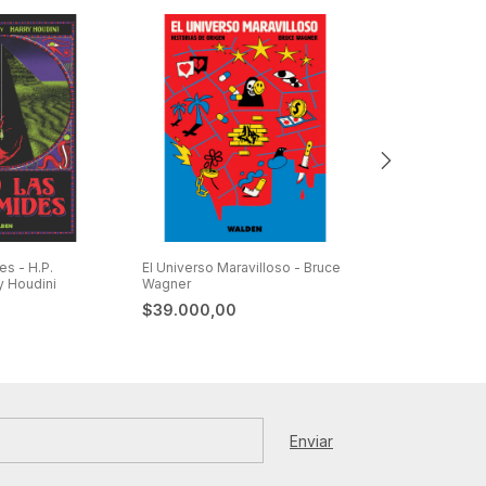
es - H.P.
El Universo Maravilloso - Bruce
No te debemos
y Houdini
Wagner
Entrevistas es
Planet Magazine
$39.000,00
$39.000,00