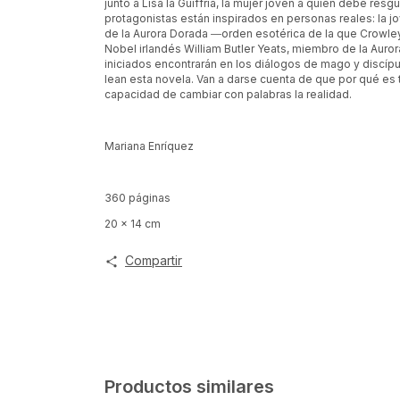
junto a Lisa la Guiffria, la mujer joven a quien debe res
protagonistas están inspirados en personas reales: la 
de la Aurora Dorada ―orden esotérica de la que Crowley 
Nobel irlandés William Butler Yeats, miembro de la Au
iniciados encontrarán en los diálogos de mago y discípula
lean esta novela. Van a darse cuenta de que por qué es tan 
capacidad de cambiar con palabras la realidad.
Mariana Enríquez
360 páginas
20 x 14 cm
Compartir
Productos similares