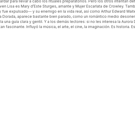
guardar para llevar a cabo los rituales preparatorios. Pero los otros intentan
joven Lisa es Mary d’Este Sturges, amante y Mujer Escarlata de Crowley. Ta
fue expulsado― y su enemigo en la vida real, así como Arthur Edward Waite, 
rora Dorada, aparece bastante bien parado, como un romántico medio desorie
 una guía clara y gentil. Y a los demás lectores: si no les interesa la Auror
fascinante. Influyó la música, el arte, el cine, la imaginación. Es historia. Es