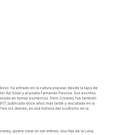
oso: ha entrado en la cultura popular, desde la tapa de
or Xul Solar y el poeta Fernando Pessoa. Sus escritos
resada en temas esotéricos. Pero Crowley fue también
 1917, publicada doce años más tarde y rescatada en la
Para los demás, es una historia del ocultismo en la
wley, quiere crear un ser etéreo, una Hija de la Luna,