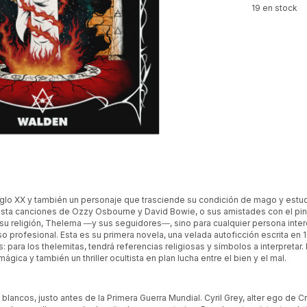
19
en stock
iglo XX y también un personaje que trasciende su condición de mago y estudi
asta canciones de Ozzy Osbourne y David Bowie, o sus amistades con el pint
u religión, Thelema ―y sus seguidores―, sino para cualquier persona inte
oso profesional. Esta es su primera novela, una velada autoficción escrita en
ara los thelemitas, tendrá referencias religiosas y símbolos a interpretar. 
ágica y también un thriller ocultista en plan lucha entre el bien y el mal.
ancos, justo antes de la Primera Guerra Mundial. Cyril Grey, alter ego de Cro