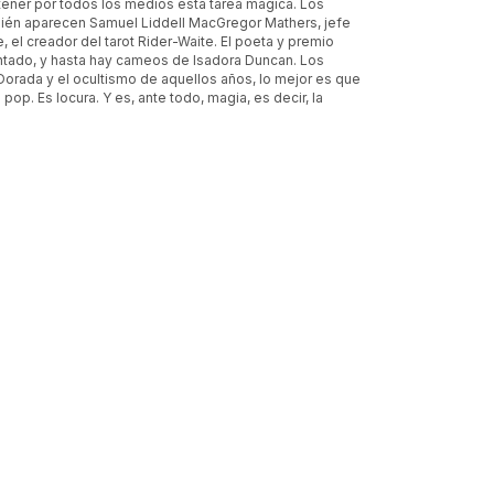
 detener por todos los medios esta tarea mágica. Los
mbién aparecen Samuel Liddell MacGregor Mathers, jefe
el creador del tarot Rider-Waite. El poeta y premio
ntado, y hasta hay cameos de Isadora Duncan. Los
a Dorada y el ocultismo de aquellos años, lo mejor es que
 pop. Es locura. Y es, ante todo, magia, es decir, la