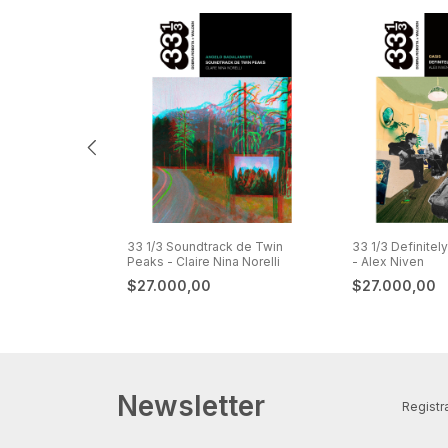
Pleasures - Joy
33 1/3 Soundtrack de Twin
33 1/3 Definitel
Ott
Peaks - Claire Nina Norelli
- Alex Niven
$27.000,00
$27.000,00
Newsletter
Registra