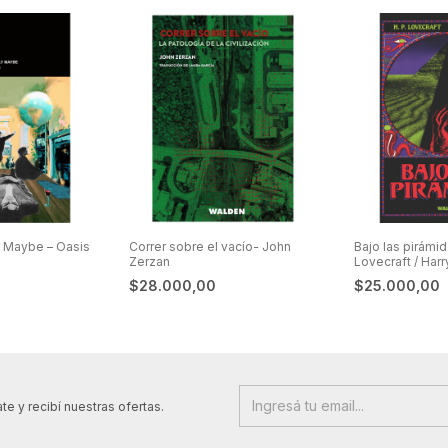
y Maybe – Oasis
Correr sobre el vacío- John
Bajo las pirámid
Zerzan
Lovecraft / Harr
$28.000,00
$25.000,00
te y recibí nuestras ofertas.