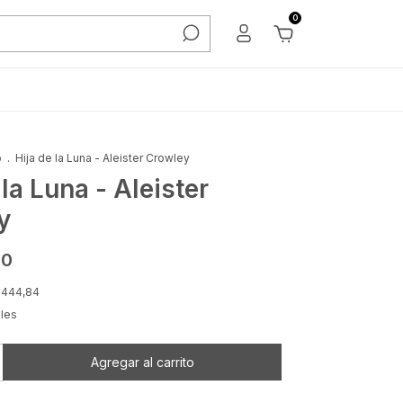
0
o
.
Hija de la Luna - Aleister Crowley
 la Luna - Aleister
y
00
.444,84
lles