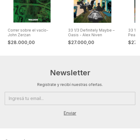
Correr sobre el vacío-
33 1/3 Definitely Maybe –
33 1/3
John Zerzan
Oasis - Alex Niven
Peaks 
$28.000,00
$27.000,00
$27.
Newsletter
Registrate y recibí nuestras ofertas.